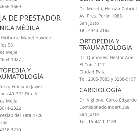
 4656-3669
Dr. Moretti, Hernán Gabriel
JA DE PRESTADOR
Av. Pres. Perón 1083
San Justo
ÍNICA MÉDICA
Tel. 4443-2182
 Hiriburu, Mabel Haydee
ORTOPEDIA Y
les 58
TRAUMATOLOGIA
os Mejia
Dr. Quiñones, Nestor Ariel
 4654-1027
El Cuis 1117
TOPEDIA Y
Ciudad Evita
AUMATOLOGÍA
Tel. 2005-7683 y 3288-9197
Cozzi, Emiliano Javier
CARDIOLOGÍA
es 40 P.7° Dto. A
Dr. Viglione, Caros Edgardo
os Mejia
Comisionado Indart 388
 3014-2322
San Justo
eslao del Tata 4726
Tel. 15-4411-1189
eros
 4716-3210