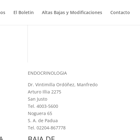
mos
El Boletin
Altas Bajas y Modificaciones
Contacto
ENDOCRINOLOGIA
Dr. Vintimilla Ordóñez, Manfredo
Arturo Illia 2275
San Justo
Tel. 4003-5600
Noguera 65
S. A. de Padua
Tel. 02204-867778
BAJA DE
A