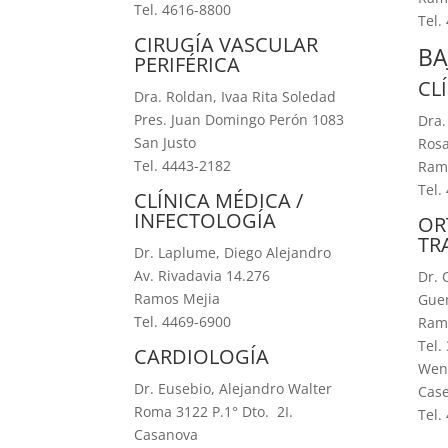
Tel. 4616-8800
Tel.
CIRUGÍA VASCULAR
BA
PERIFÉRICA
CL
Dra. Roldan, Ivaa Rita Soledad
Pres. Juan Domingo Perón 1083
Dra.
San Justo
Rosa
Tel. 4443-2182
Ram
Tel.
CLÍNICA MÉDICA /
INFECTOLOGÍA
OR
TR
Dr. Laplume, Diego Alejandro
Av. Rivadavia 14.276
Dr. 
Ramos Mejia
Guem
Tel. 4469-6900
Ram
Tel.
CARDIOLOGÍA
Wenc
Dr. Eusebio, Alejandro Walter
Cas
Roma 3122 P.1° Dto. 2I.
Tel.
Casanova