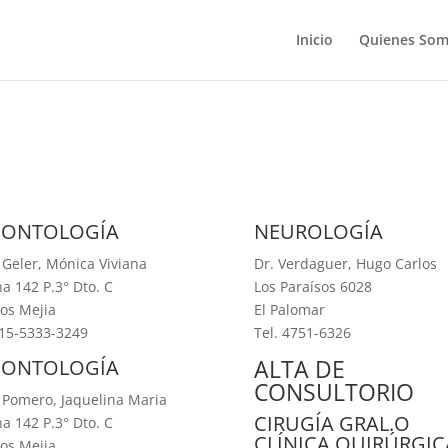
Inicio
Quienes So
ONTOLOGÍA
NEUROLOGÍA
 Geler, Mónica Viviana
Dr. Verdaguer, Hugo Carlos
na 142 P.3° Dto. C
Los Paraísos 6028
os Mejia
El Palomar
 15-5333-3249
Tel. 4751-6326
ALTA DE
ONTOLOGÍA
CONSULTORIO
 Pomero, Jaquelina Maria
CIRUGÍA GRAL.O
na 142 P.3° Dto. C
CLÍNICA QUIRÚRGIC
os Mejia