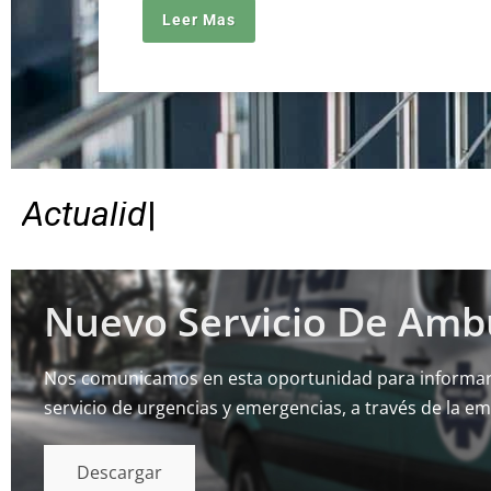
Leer Mas
A
c
t
u
a
l
i
d
a
d
|
Nuevo Servicio De Amb
Nos comunicamos en esta oportunidad para informarle
servicio de urgencias y emergencias, a través de la em
Descargar