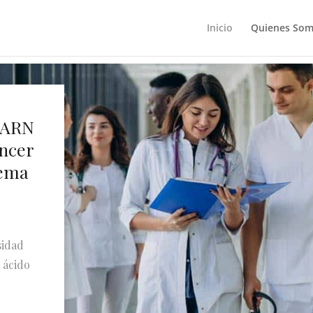
Inicio
Quienes So
e ARN
áncer
tema
sidad
 ácido