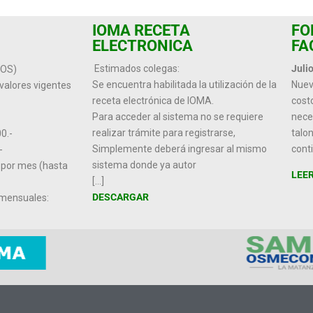
IOMA RECETA
FO
ELECTRONICA
FA
Estimados colegas:
Juli
IOS)
Se encuentra habilitada la utilización de la
Nuev
valores vigentes
receta electrónica de IOMA.
cost
Para acceder al sistema no se requiere
nece
realizar trámite para registrarse,
talo
0.-
Simplemente deberá ingresar al mismo
cont
-
sistema donde ya autor
por mes (hasta
LEE
[…]
DESCARGAR
 mensuales: