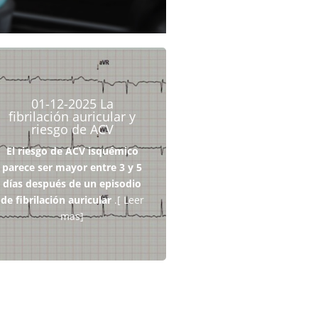
01-12-2025 La
El riesgo de ACV isquémico
fibrilación auricular y
parece ser mayor entre 3 y 5
riesgo de ACV
días después de un episodio
El riesgo de ACV isquémico
.[ Leer
de fibrilación auricular
parece ser mayor entre 3 y 5
mas]
días después de un episodio
de fibrilación auricular
.[ Leer
Leer Mas
mas]